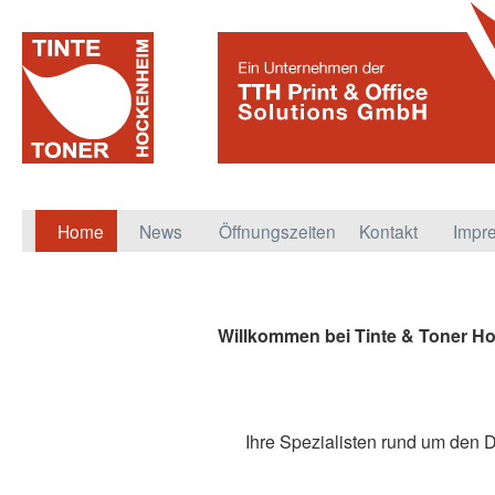
Zum
Home
News
Öffnungszeiten
Kontakt
Impr
Inhalt
springen
Willkommen bei Tinte & Toner H
Ihre Spezialisten rund um den D