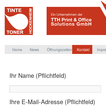
Zum
Home
News
Öffnungszeiten
Kontakt
Impr
Inhalt
springen
Ihr Name (Pflichtfeld)
Ihre E-Mail-Adresse (Pflichtfeld)